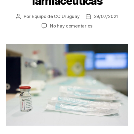
farmacéuticas
Por
Equipo de CC Uruguay
29/07/2021
Autor
Fecha
de
de
en
No hay comentarios
la
la
Rendición
entrada
entrada
de
Cuentas
incluye
artículo
que
endurece
las
patentes
farmacéuticas