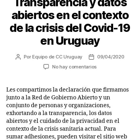
Transparencia y datos
abiertos en el contexto
de la crisis del Covid-19
en Uruguay
Por
Equipo de CC Uruguay
09/04/2020
Autor
Fecha
de
de
en
No hay comentarios
la
la
Declaración:
entrada
entrada
Transparencia
y
Les compartimos la declaración que firmamos
datos
junto a la Red de Gobierno Abierto y un
abiertos
conjunto de personas y organizaciones,
en
exhortando a la transparencia, los datos
el
abiertos y el cuidado de la privacidad en el
contexto
contexto de la crisis sanitaria actual. Para
de
la
sumar adhesiones, pueden visitar el sitio web