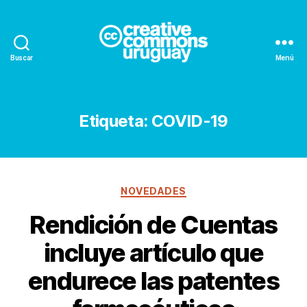
Buscar
Menú
Creative
Commons
Uruguay
Etiqueta:
COVID-19
Categorías
NOVEDADES
Rendición de Cuentas
incluye artículo que
endurece las patentes