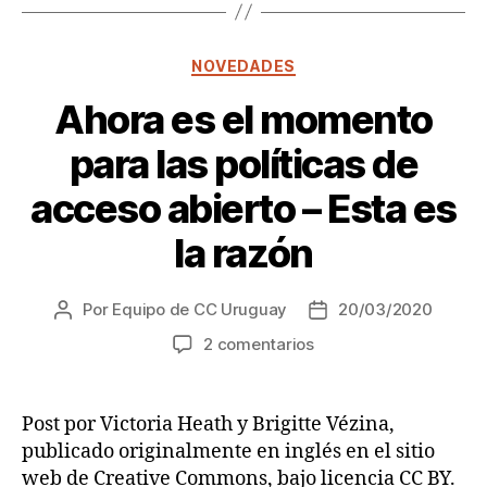
tecnologías
de
vigilancia
Categorías
NOVEDADES
digital
para
Ahora es el momento
combatir
para las políticas de
la
pandemia
acceso abierto – Esta es
la razón
Por
Equipo de CC Uruguay
20/03/2020
Autor
Fecha
de
de
en
2 comentarios
la
la
Ahora
entrada
entrada
es
el
Post por Victoria Heath y Brigitte Vézina,
momento
publicado originalmente en inglés en el sitio
para
web de Creative Commons, bajo licencia CC BY.
las