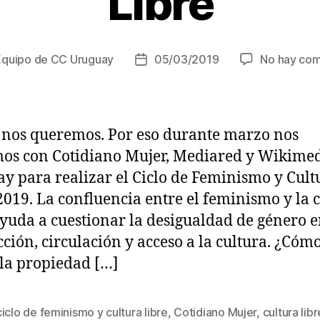
Libre
Equipo de CC Uruguay
05/03/2019
No hay com
Fecha
de
la
a
entrada
 nos queremos. Por eso durante marzo nos
os con Cotidiano Mujer, Mediared y Wikime
y para realizar el Ciclo de Feminismo y Cult
2019. La confluencia entre el feminismo y la 
ayuda a cuestionar la desigualdad de género e
ción, circulación y acceso a la cultura. ¿Cóm
 la propiedad […]
ciclo de feminismo y cultura libre
,
Cotidiano Mujer
,
cultura libr