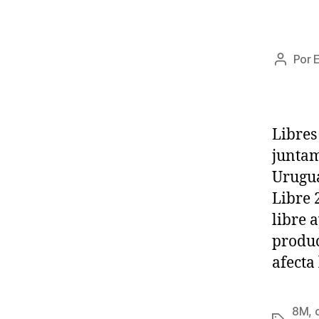
Por
Autor
de
la
entrad
Libres
juntam
Urugua
Libre 
libre 
produc
afecta
8M
,