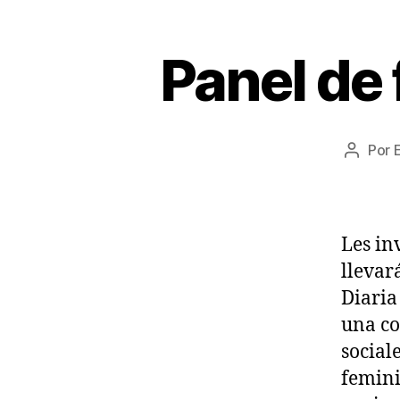
Panel de 
Por
Autor
de
la
entrad
Les in
llevar
Diaria
una co
social
femini