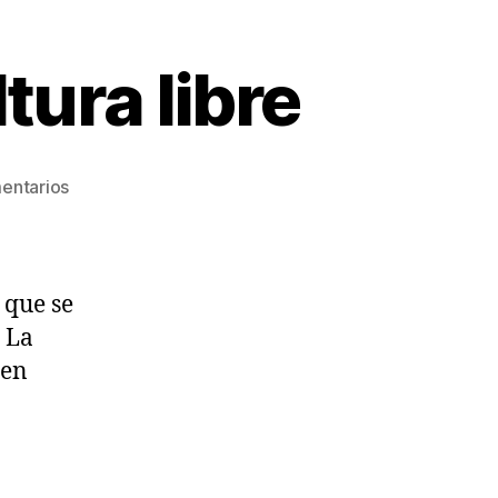
tura libre
en
entarios
Panel
de
feminismo
y
 que se
cultura
n La
libre
 en