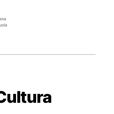
ena
ucía
Cultura