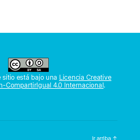
 sitio está bajo una
Licencia Creative
-CompartirIgual 4.0 Internacional
.
Ir arriba
↑