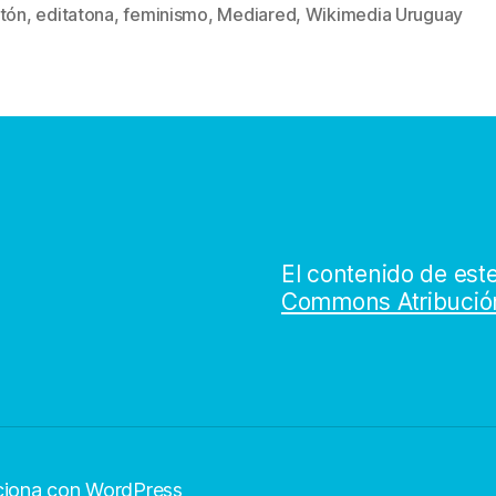
s
atón
,
editatona
,
feminismo
,
Mediared
,
Wikimedia Uruguay
El contenido de este
Commons Atribución
ciona con WordPress