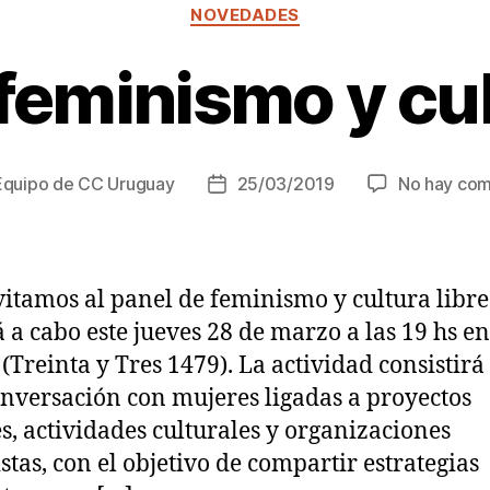
Categorías
NOVEDADES
feminismo y cul
Equipo de CC Uruguay
25/03/2019
No hay com
Fecha
de
la
a
entrada
vitamos al panel de feminismo y cultura libre
á a cabo este jueves 28 de marzo a las 19 hs e
 (Treinta y Tres 1479). La actividad consistirá
nversación con mujeres ligadas a proyectos
es, actividades culturales y organizaciones
stas, con el objetivo de compartir estrategias