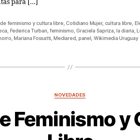
tas para […]
 de feminismo y cultura libre
,
Cotidiano Mujer
,
cultura libre
,
El
eca
,
Federica Turban
,
feminismo
,
Graciela Sapriza
,
la diaria
,
L
s
orro
,
Mariana Fossatti
,
Mediared
,
panel
,
Wikimedia Uruguay
Categorías
NOVEDADES
de Feminismo y 