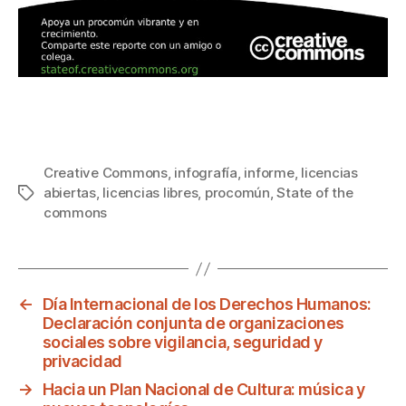
Creative Commons
,
infografía
,
informe
,
licencias
abiertas
,
licencias libres
,
procomún
,
State of the
Etiquetas
commons
←
Día Internacional de los Derechos Humanos:
Declaración conjunta de organizaciones
sociales sobre vigilancia, seguridad y
privacidad
→
Hacia un Plan Nacional de Cultura: música y