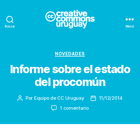
Buscar
Menú
Creative
Commons
Uruguay
Categorías
NOVEDADES
Informe sobre el estado
del procomún
Por
Equipo de CC Uruguay
11/12/2014
Autor
Fecha
de
de
en
1 comentario
la
la
Informe
entrada
entrada
sobre
el
estado