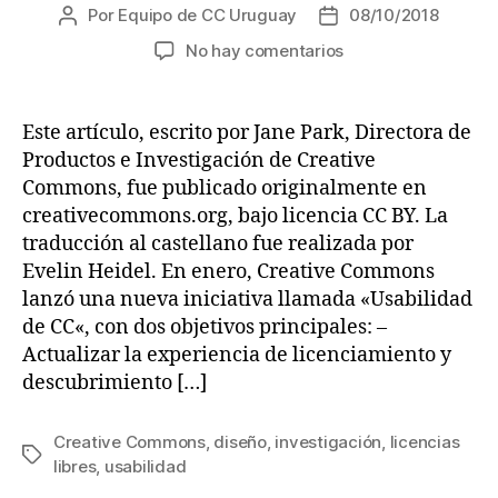
Por
Equipo de CC Uruguay
08/10/2018
Autor
Fecha
de
de
en
No hay comentarios
la
la
Hallazgos
entrada
entrada
de
la
Este artículo, escrito por Jane Park, Directora de
fase
Productos e Investigación de Creative
de
Commons, fue publicado originalmente en
descubrimiento
creativecommons.org, bajo licencia CC BY. La
de
traducción al castellano fue realizada por
la
Evelin Heidel. En enero, Creative Commons
usabilidad
de
lanzó una nueva iniciativa llamada «Usabilidad
CC
de CC«, con dos objetivos principales: –
Actualizar la experiencia de licenciamiento y
descubrimiento […]
Creative Commons
,
diseño
,
investigación
,
licencias
Etiquetas
libres
,
usabilidad