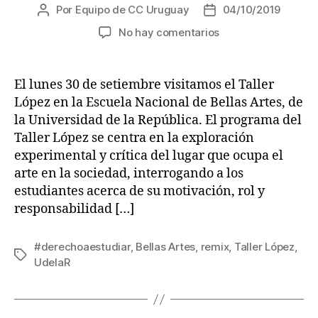
Por
Equipo de CC Uruguay
04/10/2019
Autor
Fecha
de
de
en
No hay comentarios
la
la
Visita
entrada
entrada
al
Taller
El lunes 30 de setiembre visitamos el Taller
López:
López en la Escuela Nacional de Bellas Artes, de
collage,
la Universidad de la República. El programa del
remix
Taller López se centra en la exploración
y
experimental y crítica del lugar que ocupa el
autoría
arte en la sociedad, interrogando a los
colectiva
estudiantes acerca de su motivación, rol y
responsabilidad […]
#derechoaestudiar
,
Bellas Artes
,
remix
,
Taller López
,
Etiquetas
UdelaR