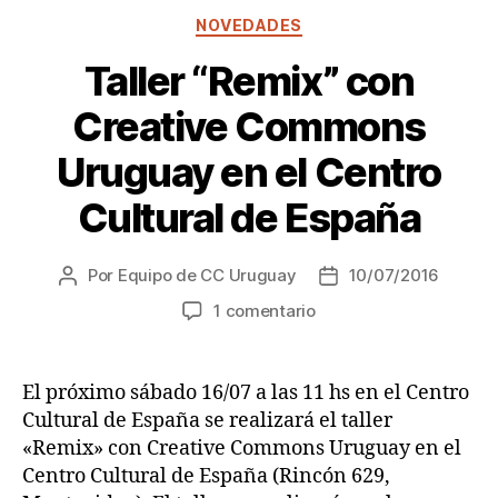
Categorías
NOVEDADES
Taller “Remix” con
Creative Commons
Uruguay en el Centro
Cultural de España
Por
Equipo de CC Uruguay
10/07/2016
Autor
Fecha
de
de
en
1 comentario
la
la
Taller
entrada
entrada
“Remix”
con
El próximo sábado 16/07 a las 11 hs en el Centro
Creative
Cultural de España se realizará el taller
Commons
«Remix» con Creative Commons Uruguay en el
Uruguay
Centro Cultural de España (Rincón 629,
en