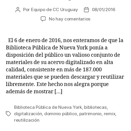
Por
Equipo de CC Uruguay
08/01/2016
Autor
Fecha
de
de
en
No hay comentarios
la
la
Reforzando
entrada
entrada
los
lazos
El 6 de enero de 2016, nos enteramos de que la
con
Biblioteca Pública de Nueva York ponía a
la
disposición del público un valioso conjunto de
comunidad:
materiales de su acervo digitalizado en alta
estimular
calidad, consistente en más de 187.000
la
materiales que se pueden descargar y reutilizar
reutilización
del
libremente. Este hecho nos alegra porque
dominio
además de mostrar […]
público
Biblioteca Pública de Nueva York
,
bibliotecas
,
digitalización
,
dominio público
,
patrimonio
,
remix
,
Etiquetas
reutilización