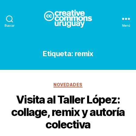
Buscar
Menú
Creative
Commons
Uruguay
Etiqueta:
remix
Categorías
NOVEDADES
Visita al Taller López:
collage, remix y autoría
colectiva