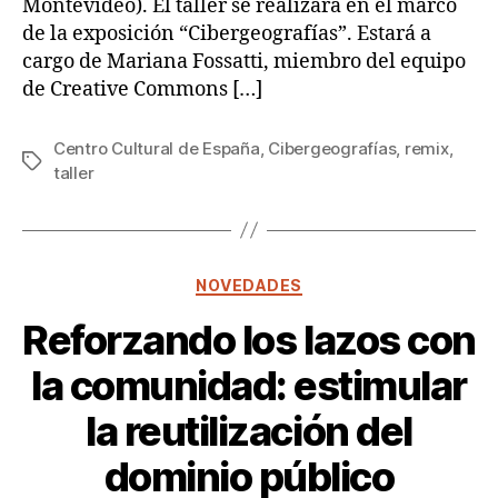
Montevideo). El taller se realizará en el marco
el
de la exposición “Cibergeografías”. Estará a
Centro
Cultural
cargo de Mariana Fossatti, miembro del equipo
de
de Creative Commons […]
España
Centro Cultural de España
,
Cibergeografías
,
remix
,
Etiquetas
taller
Categorías
NOVEDADES
Reforzando los lazos con
la comunidad: estimular
la reutilización del
dominio público