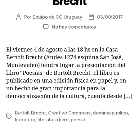
Brecht
Por
Equipo de CC Uruguay
03/08/2017
Autor
Fecha
de
de
en
No hay comentarios
la
la
Presentación
entrada
entrada
y
liberación
El viernes 4 de agosto a las 18 hs en la Casa
del
Bertolt Brecht (Andes 1274 esquina San José,
libro
Montevideo) tendrá lugar la presentación del
«Poesías»
libro “Poesías” de Bertolt Brecht. El libro es
de
publicado en una edición física en papel y, en
Bertolt
un hecho de gran importancia para la
Brecht
democratización de la cultura, cuenta desde […]
Bertolt Brecht
,
Creative Commons
,
dominio público
,
Etiquetas
literatura
,
literatura libre
,
poesía