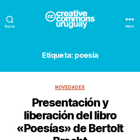
Buscar
Menú
Creative
Commons
Uruguay
Etiqueta:
poesía
Categorías
NOVEDADES
Presentación y
liberación del libro
«Poesías» de Bertolt