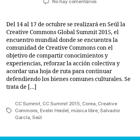
en
No hay comentarios
la
la
Creative
entrada
entrada
Commons
Global
Del 14 al 17 de octubre se realizará en Seúl la
Summit
Creative Commons Global Summit 2015, el
2015
encuentro mundial donde se encuentra la
comunidad de Creative Commons con el
objetivo de compartir conocimientos y
experiencias, reforzar la acción colectiva y
acordar una hoja de ruta para continuar
defendiendo los bienes comunes culturales. Se
trata de […]
CC Summit
,
CC Summit 2015
,
Corea
,
Creative
Commons
,
Evelin Heidel
,
música libre
,
Salvador
Etiquetas
García
,
Seúl