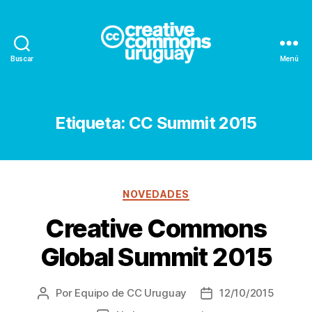
Buscar
Menú
Creative
Commons
Uruguay
Etiqueta:
CC Summit 2015
Categorías
NOVEDADES
Creative Commons
Global Summit 2015
Por
Equipo de CC Uruguay
12/10/2015
Autor
Fecha
de
de