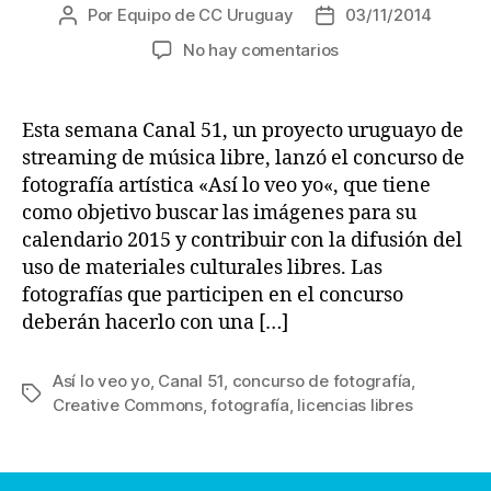
Por
Equipo de CC Uruguay
03/11/2014
Autor
Fecha
de
de
en
No hay comentarios
la
la
Concurso
entrada
entrada
de
fotografía
Esta semana Canal 51, un proyecto uruguayo de
artística
streaming de música libre, lanzó el concurso de
con
fotografía artística «Así lo veo yo«, que tiene
licencias
como objetivo buscar las imágenes para su
libres
calendario 2015 y contribuir con la difusión del
uso de materiales culturales libres. Las
fotografías que participen en el concurso
deberán hacerlo con una […]
Así lo veo yo
,
Canal 51
,
concurso de fotografía
,
Etiquetas
Creative Commons
,
fotografía
,
licencias libres