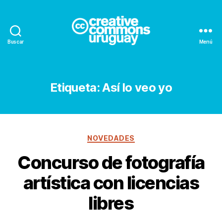
Buscar
Menú
Creative
Commons
Uruguay
Etiqueta:
Así lo veo yo
Categorías
NOVEDADES
Concurso de fotografía
artística con licencias
libres