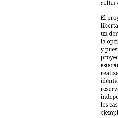
cultur
El proy
libert
un der
la opc
y pues
proyec
estará
realiz
idénti
reserv
indepe
los ca
ejempl