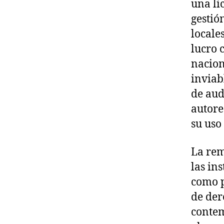
una li
gestió
locale
lucro 
nacion
inviab
de aud
autore
su uso
La rem
las in
como p
de der
contem