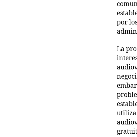
comuni
establ
por lo
admini
La pro
intere
audiov
negoci
embarg
proble
establ
utiliz
audiov
gratui