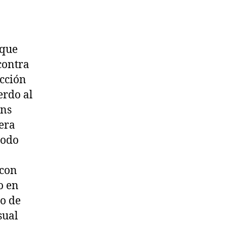
 que
contra
ección
erdo al
ons
era
modo
 con
o en
do de
sual