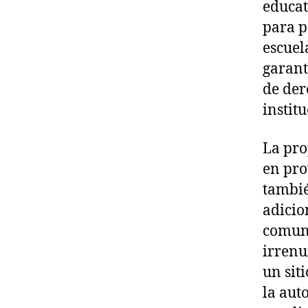
educat
para p
escuel
garant
de der
institu
La pro
en pro
tambié
adicio
comuni
irrenu
un sit
la aut