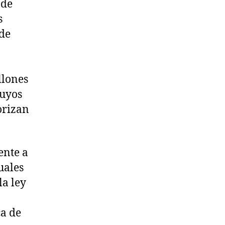
 de
s
 de
llones
cuyos
orizan
ente a
uales
la ley
ca de