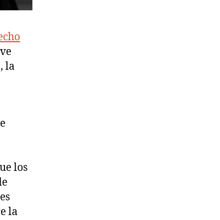
recho
ive
 la
de
ue los
de
es
e la