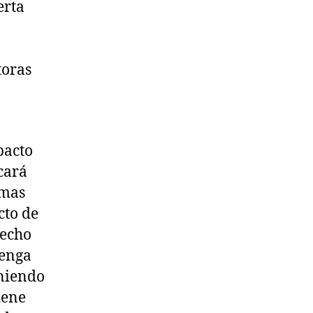
erta
toras
pacto
icará
emas
cto de
recho
tenga
eniendo
iene