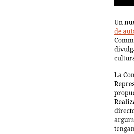
Un nu
de aut
Common
divulg
cultur
La Com
Repres
propue
Realiz
direct
argume
tengan