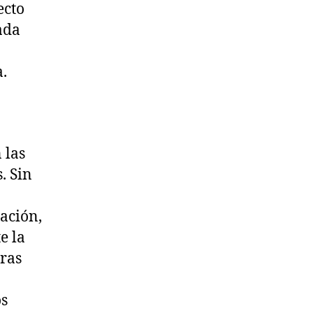
ecto
ada
a.
 las
. Sin
ación,
e la
bras
os