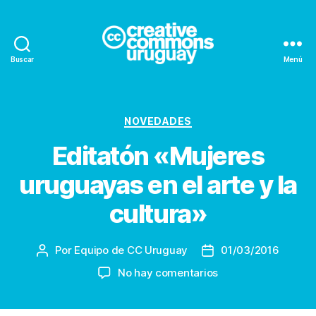
Buscar
Menú
Creative
Commons
Uruguay
Categorías
NOVEDADES
Editatón «Mujeres
uruguayas en el arte y la
cultura»
Por
Equipo de CC Uruguay
01/03/2016
Autor
Fecha
de
de
en
No hay comentarios
la
la
Editatón
entrada
entrada
«Mujeres